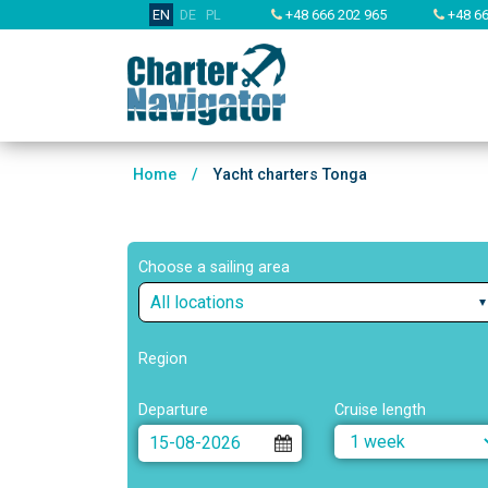
EN
DE
PL
+48 666 202 965
+48 66
Home
/
Yacht charters Tonga
Choose a sailing area
All locations
Region
Departure
Cruise length