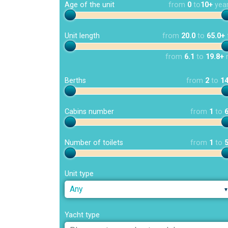
Age of the unit
from
0
to
10+
yea
Unit length
from
20.0
to
65.0+
from
6.1
to
19.8+
Berths
from
2
to
1
Cabins number
from
1
to
Number of toilets
from
1
to
Unit type
Any
Yacht type