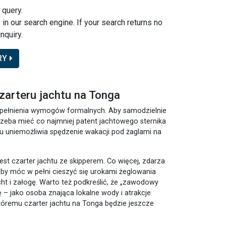
 query.
y in our search engine. If your search returns no
nquiry.
RY
zarteru jachtu na Tonga
spełnienia wymogów formalnych. Aby samodzielnie
zeba mieć co najmniej patent jachtowego sternika
u uniemożliwia spędzenie wakacji pod żaglami na
est czarter jachtu ze skipperem. Co więcej, zdarza
 by móc w pełni cieszyć się urokami żeglowania
ht i załogę. Warto też podkreślić, że „zawodowy
tkę – jako osoba znająca lokalne wody i atrakcje
tóremu czarter jachtu na Tonga będzie jeszcze