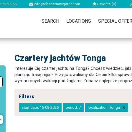
6 202 965
info@charternavigator.com
Favorite (
0
)
SEARCH
LOCATIONS
SPECIAL OFFE
Czartery jachtów Tonga
Interesuje Cię czarter jachtu na Tonga? Chcesz wiedzieć, jaki
planując trasę rejsu? Przygotowaliśmy dla Ciebie kilka spr
wymarzonych wakacji pod żaglami. Zobacz najlepsze propoz
Filters
start date: 15-08-2026
period: 7
localization: Tonga