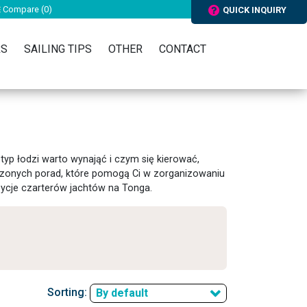
Compare (
0
)
QUICK INQUIRY
RS
SAILING TIPS
OTHER
CONTACT
 typ łodzi warto wynająć i czym się kierować,
awdzonych porad, które pomogą Ci w zorganizowaniu
ycje czarterów jachtów na Tonga.
Sorting:
By default