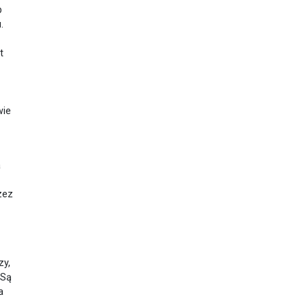
p
.
t
wie
a
zez
zy,
 Są
a