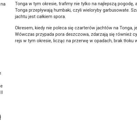
Tonga w tym okresie, trafimy nie tylko na najlepszą pogodę,
 na
Tonga przepływają humbaki, czyli wieloryby garbusowate. Sz
jachtu jest całkiem spora.
Okresem, kiedy nie poleca się czarterów jachtów na Tonga, j
Wówczas przypada pora deszczowa, zdarzają się również cykl
rejs w tym okresie, licząc na przerwę w opadach, brak tłoku w 
e
ze
II
ł