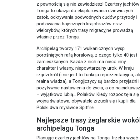
z pewnością się nie zawiedziesz! Czartery jachtów
Tonga to okazja do eksplorowania dziewiczych
zatok, odkrywania podwodnych cudów przyrody i
podziwiania bajecznych krajobrazów oraz
wielorybów, których trasy migracyjne prowadzą
właśnie przez Tonga.
Archipelag tworzy 171 wulkanicznych wysp
porośniętych rafą koralową, z czego tylko 40 jest
zamieszkanych. Każda z nich ma nieco inny
charakter i własny, niepowtarzalny urok. W kraju
rządzi król (i nie jest to funkcja reprezentacyjna, al
realna władza), a Tongijczycy są bardzo przyjaźni i
pozytywnie nastawienia do życia, a co najciekaws
– wyjątkowo lubią… Polaków. Kiedy rozpoczęła się 
wojna światowa, obywatele zrzucili się i kupili dla
Polski dwa myśliwce Spitfire.
Najlepsze trasy żeglarskie wokó
archipelagu Tonga
Planując czartery jachtów na Tonga, trzeba wziąć