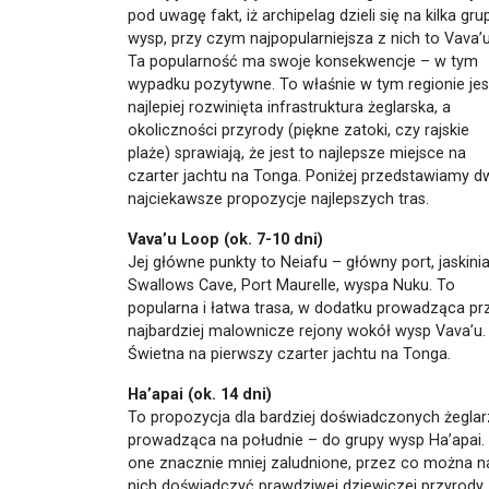
pod uwagę fakt, iż archipelag dzieli się na kilka gru
wysp, przy czym najpopularniejsza z nich to Vava’u
Ta popularność ma swoje konsekwencje – w tym
wypadku pozytywne. To właśnie w tym regionie jes
najlepiej rozwinięta infrastruktura żeglarska, a
okoliczności przyrody (piękne zatoki, czy rajskie
plaże) sprawiają, że jest to najlepsze miejsce na
czarter jachtu na Tonga. Poniżej przedstawiamy d
najciekawsze propozycje najlepszych tras.
Vava’u Loop (ok. 7-10 dni)
Jej główne punkty to Neiafu – główny port, jaskini
Swallows Cave, Port Maurelle, wyspa Nuku. To
popularna i łatwa trasa, w dodatku prowadząca pr
najbardziej malownicze rejony wokół wysp Vava’u.
Świetna na pierwszy czarter jachtu na Tonga.
Ha’apai (ok. 14 dni)
To propozycja dla bardziej doświadczonych żeglar
prowadząca na południe – do grupy wysp Ha’apai.
one znacznie mniej zaludnione, przez co można n
nich doświadczyć prawdziwej dziewiczej przyrody,