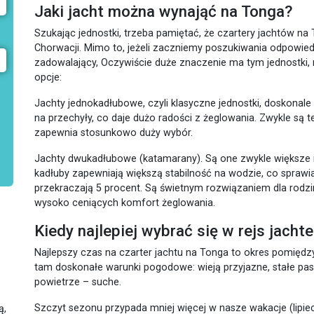
Jaki jacht można wynająć na Tonga?
Szukając jednostki, trzeba pamiętać, że czartery jachtów na T
Chorwacji. Mimo to, jeżeli zaczniemy poszukiwania odpowied
zadowalający, Oczywiście duże znaczenie ma tym jednostki, 
opcje:
Jachty jednokadłubowe, czyli klasyczne jednostki, doskonal
na przechyły, co daje dużo radości z żeglowania. Zwykle są t
zapewnia stosunkowo duży wybór.
Jachty dwukadłubowe (katamarany). Są one zwykle większe i
kadłuby zapewniają większą stabilność na wodzie, co sprawia,
przekraczają 5 procent. Są świetnym rozwiązaniem dla rodzi
wysoko ceniących komfort żeglowania.
Kiedy najlepiej wybrać się w rejs jac
Najlepszy czas na czarter jachtu na Tonga to okres pomiędz
tam doskonałe warunki pogodowe: wieją przyjazne, stałe pas
powietrze – suche.
Szczyt sezonu przypada mniej więcej w nasze wakacje (lipiec
ą,