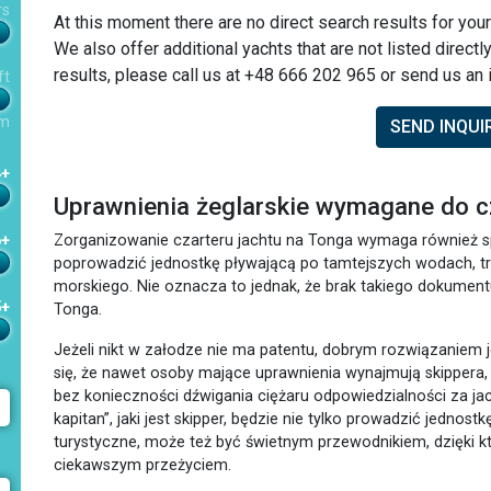
rs
At this moment there are no direct search results for your
We also offer additional yachts that are not listed directl
results, please call us at +48 666 202 965 or send us an i
ft
m
SEND INQUI
4+
Uprawnienia żeglarskie wymagane do c
Zorganizowanie czarteru jachtu na Tonga wymaga również 
6+
poprowadzić jednostkę pływającą po tamtejszych wodach, tr
morskiego. Nie oznacza to jednak, że brak takiego dokument
5+
Tonga.
Jeżeli nikt w załodze nie ma patentu, dobrym rozwiązaniem j
się, że nawet osoby mające uprawnienia wynajmują skippera,
bez konieczności dźwigania ciężaru odpowiedzialności za jac
kapitan”, jaki jest skipper, będzie nie tylko prowadzić jednos
turystyczne, może też być świetnym przewodnikiem, dzięki k
ciekawszym przeżyciem.