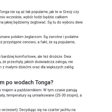
onga nie są aż tak popularne, jak te w Grecji czy
nio wcześnie, wybór łodzi będzie całkiem
na jakiej będziemy żeglować. Są tu do wyboru dwie
e znane polskim żeglarzom. Są zwrotne i podatne
eż przystępne cenowo, a fakt, że są popularne,
 bardziej komfortowe, ale też droższe. Dwa
 że przechyły, jakich doświadcza załoga, nie
n z małymi dziećmi oraz dla większych załóg
htem po wodach Tonga?
y majem a październikiem. W tym czasie panują
aty, temperatury są umiarkowane (25-30 stopni), a
-wrzesień). Decydując się na czarter jachtu na