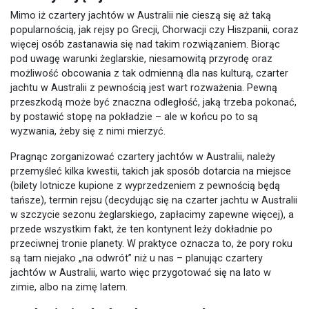
Mimo iż czartery jachtów w Australii nie cieszą się aż taką
popularnością, jak rejsy po Grecji, Chorwacji czy Hiszpanii, coraz
więcej osób zastanawia się nad takim rozwiązaniem. Biorąc
pod uwagę warunki żeglarskie, niesamowitą przyrodę oraz
możliwość obcowania z tak odmienną dla nas kulturą, czarter
jachtu w Australii z pewnością jest wart rozważenia. Pewną
przeszkodą może być znaczna odległość, jaką trzeba pokonać,
by postawić stopę na pokładzie – ale w końcu po to są
wyzwania, żeby się z nimi mierzyć.
Pragnąc zorganizować czartery jachtów w Australii, należy
przemyśleć kilka kwestii, takich jak sposób dotarcia na miejsce
(bilety lotnicze kupione z wyprzedzeniem z pewnością będą
tańsze), termin rejsu (decydując się na czarter jachtu w Australii
w szczycie sezonu żeglarskiego, zapłacimy zapewne więcej), a
przede wszystkim fakt, że ten kontynent leży dokładnie po
przeciwnej tronie planety. W praktyce oznacza to, że pory roku
są tam niejako „na odwrót” niż u nas – planując czartery
jachtów w Australii, warto więc przygotować się na lato w
zimie, albo na zimę latem.