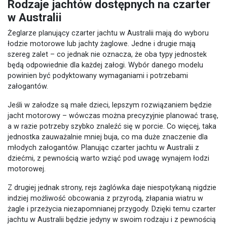
Rodzaje jachtów dostępnych na czarter
w Australii
Żeglarze planujący czarter jachtu w Australii mają do wyboru
łodzie motorowe lub jachty żaglowe. Jedne i drugie mają
szereg zalet – co jednak nie oznacza, że oba typy jednostek
będą odpowiednie dla każdej załogi. Wybór danego modelu
powinien być podyktowany wymaganiami i potrzebami
załogantów.
Jeśli w załodze są małe dzieci, lepszym rozwiązaniem będzie
jacht motorowy – wówczas można precyzyjnie planować trasę,
a w razie potrzeby szybko znaleźć się w porcie. Co więcej, taka
jednostka zauważalnie mniej buja, co ma duże znaczenie dla
młodych załogantów. Planując czarter jachtu w Australii z
dziećmi, z pewnością warto wziąć pod uwagę wynajem łodzi
motorowej.
Z drugiej jednak strony, rejs żaglówka daje niespotykaną nigdzie
indziej możliwość obcowania z przyrodą, złapania wiatru w
żagle i przeżycia niezapomnianej przygody. Dzięki temu czarter
jachtu w Australii będzie jedyny w swoim rodzaju i z pewnością