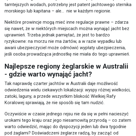
tamtejszych wodach, potrzebny jest patent jachtowego sternika
morskiego lub kapitana – ale… nie w każdym regionie.
Niektóre prowincje mogą mieć inne regulacje prawne – zdarza
się nawet, że w niektórych miejscach można wynająć jacht bez
uprawnień. Trzeba jednak pamiętać, że jest to bardzo
ryzykowne: na morzu nie ma żartów, a w razie wypadku lub
awarii ubezpieczyciel może odmówić wypłaty ubezpieczenia,
jeśli osoba prowadząca jednostkę nie miała do tego uprawnień.
Najlepsze regiony żeglarskie w Australii
- gdzie warto wynająć jacht?
Tak naprawdę czarter jachtów w Australii daje możliwość
odwiedzenia wielu ciekawych lokalizacji: wyspy różnej wielkości,
zatoki, laguny, a przede wszystkim bliskość Wielkiej Rafy
Koralowej sprawiają, że nie sposób się tam nudzić.
Oczywiście w czasie jednego rejsu nie da się w pełni nacieszyć
urokami tego kraju oraz jego niesamowitą przyrodą – co zatem
warto odwiedzić, mając do dyspozycji jeden lub dwa tygodnie
pod żaglami? Doświadczeni żeglarze radzą, by zacząć od