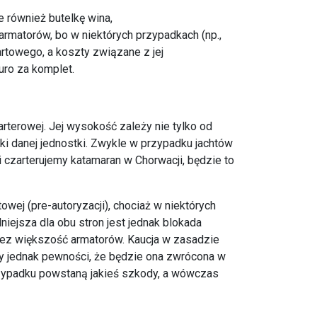
e również butelkę wina,
 armatorów, bo w niektórych przypadkach (np.,
artowego, a koszty związane z jej
uro za komplet.
rterowej. Jej wysokość zależy nie tylko od
yki danej jednostki. Zwykle w przypadku jachtów
i czarterujemy katamaran w Chorwacji, będzie to
wej (pre-autoryzacji), chociaż w niektórych
iejsza dla obu stron jest jednak blokada
rzez większość armatorów. Kaucja w zasadzie
my jednak pewności, że będzie ona zwrócona w
rzypadku powstaną jakieś szkody, a wówczas