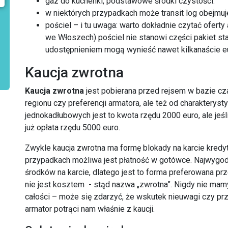
gaz do kuchenki, podstawowe środki czystości.
w niektórych przypadkach może transit log obejmuj
pościel – i tu uwaga: warto dokładnie czytać oferty
we Włoszech) pościel nie stanowi części pakiet st
udostępnieniem mogą wynieść nawet kilkanaście e
Kaucja zwrotna
Kaucja zwrotna
jest pobierana przed rejsem w bazie cza
regionu czy preferencji armatora, ale też od charakteryst
jednokadłubowych jest to kwota rzędu 2000 euro, ale jeśl
już opłata rzędu 5000 euro.
Zwykle kaucja zwrotna ma formę blokady na karcie kredyto
przypadkach możliwa jest płatność w gotówce. Najwygodn
środków na karcie, dlatego jest to forma preferowana p
nie jest kosztem - stąd nazwa „zwrotna”. Nigdy nie ma
całości – może się zdarzyć, że wskutek nieuwagi czy p
armator potrąci nam właśnie z kaucji.