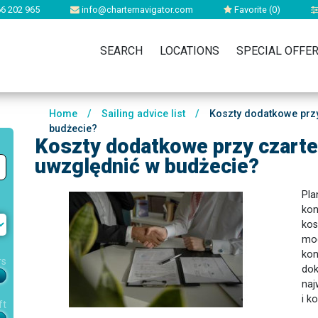
6 202 965
info@charternavigator.com
Favorite (
0
)
SEARCH
LOCATIONS
SPECIAL OFFE
Home
/
Sailing advice list
/
Koszty dodatkowe przy
budżecie?
Koszty dodatkowe przy czarte
uwzględnić w budżecie?
Pla
kon
kos
mog
kon
rs
dok
naj
i k
ft