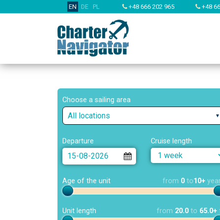
EN
DE
PL
+48 666 202 965
+48 66
Choose a sailing area
All locations
Departure
Cruise length
Age of the unit
from
0
to
10+
yea
Unit length
from
20.0
to
65.0+