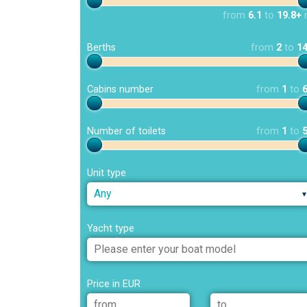
from
6.1
to
19.8+
Berths
from
2
to
1
Cabins number
from
1
to
Number of toilets
from
1
to
Unit type
Any
Yacht type
Price in EUR