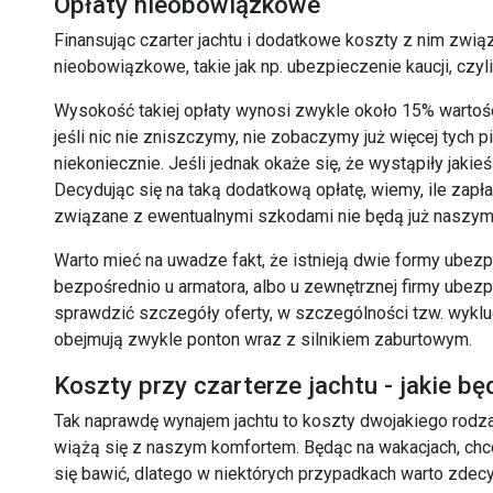
Opłaty nieobowiązkowe
Finansując czarter jachtu i dodatkowe koszty z nim zwi
nieobowiązkowe, takie jak np. ubezpieczenie kaucji, czyl
Wysokość takiej opłaty wynosi zwykle około 15% wartości
jeśli nic nie zniszczymy, nie zobaczymy już więcej tych p
niekoniecznie. Jeśli jednak okaże się, że wystąpiły jaki
Decydując się na taką dodatkową opłatę, wiemy, ile zapł
związane z ewentualnymi szkodami nie będą już naszy
Warto mieć na uwadze fakt, że istnieją dwie formy ubezp
bezpośrednio u armatora, albo u zewnętrznej firmy ube
sprawdzić szczegóły oferty, w szczególności tzw. wykl
obejmują zwykle ponton wraz z silnikiem zaburtowym.
Koszty przy czarterze jachtu - jakie b
Tak naprawdę wynajem jachtu to koszty dwojakiego rodzaju:
wiążą się z naszym komfortem. Będąc na wakacjach, c
się bawić, dlatego w niektórych przypadkach warto zd