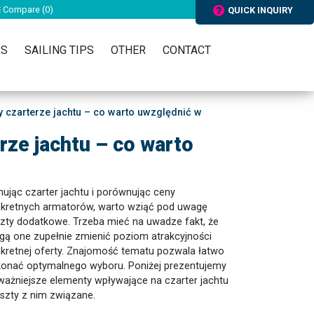
Compare (
0
)
QUICK INQUIRY
RS
SAILING TIPS
OTHER
CONTACT
 czarterze jachtu – co warto uwzględnić w
rze jachtu – co warto
nując czarter jachtu i porównując ceny
kretnych armatorów, warto wziąć pod uwagę
zty dodatkowe. Trzeba mieć na uwadze fakt, że
ą one zupełnie zmienić poziom atrakcyjności
kretnej oferty. Znajomość tematu pozwala łatwo
onać optymalnego wyboru. Poniżej prezentujemy
ważniejsze elementy wpływające na czarter jachtu
oszty z nim związane.