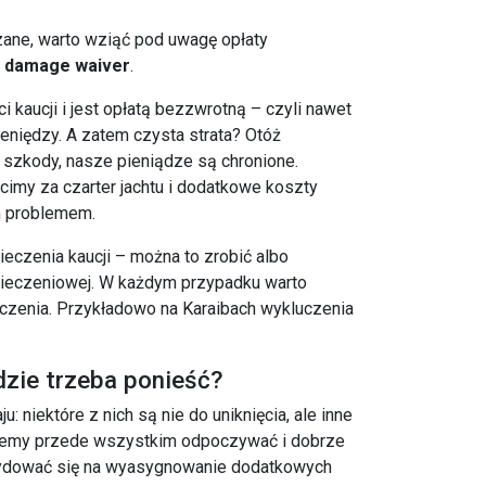
ązane, warto wziąć pod uwagę opłaty
i
damage waiver
.
 kaucji i jest opłatą bezzwrotną – czyli nawet
ieniędzy. A zatem czysta strata? Otóż
eś szkody, nasze pieniądze są chronione.
acimy za czarter jachtu i dodatkowe koszty
m problemem.
ieczenia kaucji – można to zrobić albo
zpieczeniowej. W każdym przypadku warto
uczenia. Przykładowo na Karaibach wykluczenia
ędzie trzeba ponieść?
 niektóre z nich są nie do uniknięcia, ale inne
hcemy przede wszystkim odpoczywać i dobrze
ecydować się na wyasygnowanie dodatkowych