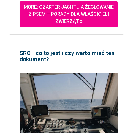
MORE: CZARTER JACHTU A ŻEGLOWANIE
Z PSEM – PORADY DLA WŁAŚCICIELI
ZWIERZĄT »
SRC - co to jest i czy warto mieć ten
dokument?