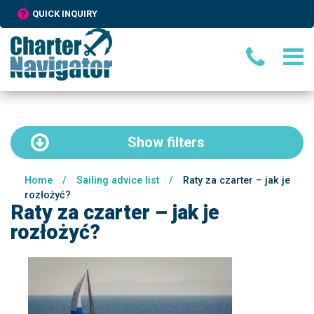
QUICK INQUIRY
Show
filters
Home
/
Sailing advice list
/
Raty za czarter – jak je
rozłożyć?
Raty za czarter – jak je
rozłożyć?