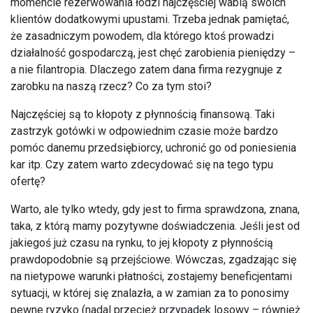
momencie rezerwowania łodzi najczęściej wabią swoich
klientów dodatkowymi upustami. Trzeba jednak pamiętać,
że zasadniczym powodem, dla którego ktoś prowadzi
działalność gospodarczą, jest chęć zarobienia pieniędzy –
a nie filantropia. Dlaczego zatem dana firma rezygnuje z
zarobku na naszą rzecz? Co za tym stoi?
Najczęściej są to kłopoty z płynnością finansową. Taki
zastrzyk gotówki w odpowiednim czasie może bardzo
pomóc danemu przedsiębiorcy, uchronić go od poniesienia
kar itp. Czy zatem warto zdecydować się na tego typu
ofertę?
Warto, ale tylko wtedy, gdy jest to firma sprawdzona, znana,
taka, z którą mamy pozytywne doświadczenia. Jeśli jest od
jakiegoś już czasu na rynku, to jej kłopoty z płynnością
prawdopodobnie są przejściowe. Wówczas, zgadzając się
na nietypowe warunki płatności, zostajemy beneficjentami
sytuacji, w której się znalazła, a w zamian za to ponosimy
pewne ryzyko (nadal przecież przypadek losowy – również