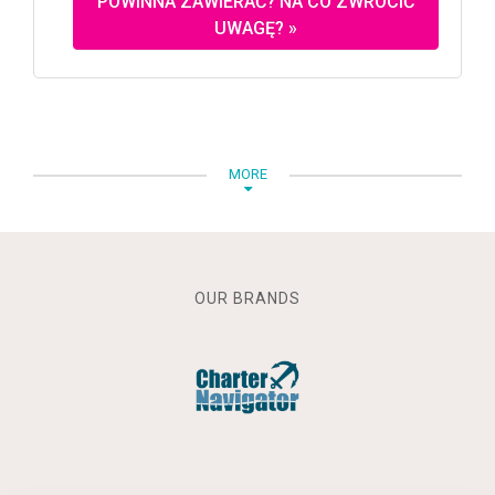
POWINNA ZAWIERAĆ? NA CO ZWRÓCIĆ
UWAGĘ? »
MORE
OUR BRANDS