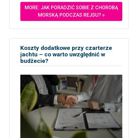
MORE: JAK PORADZIĆ SOBIE Z CHOROBĄ
MORSKĄ PODCZAS REJSU? »
Koszty dodatkowe przy czarterze
jachtu – co warto uwzględnić w
budżecie?