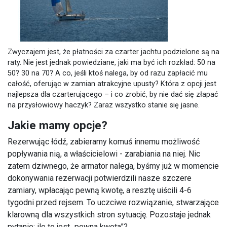
Zwyczajem jest, że płatności za czarter jachtu podzielone są na
raty. Nie jest jednak powiedziane, jaki ma być ich rozkład: 50 na
50? 30 na 70? A co, jeśli ktoś nalega, by od razu zapłacić mu
całość, oferując w zamian atrakcyjne upusty? Która z opcji jest
najlepsza dla czarterującego – i co zrobić, by nie dać się złapać
na przysłowiowy haczyk? Zaraz wszystko stanie się jasne.
Jakie mamy opcje?
Rezerwując łódź, zabieramy komuś innemu możliwość
popływania nią, a właścicielowi - zarabiania na niej. Nic
zatem dziwnego, że armator nalega, byśmy już w momencie
dokonywania rezerwacji potwierdzili nasze szczere
zamiary, wpłacając pewną kwotę, a resztę uiścili 4-6
tygodni przed rejsem. To uczciwe rozwiązanie, stwarzające
klarowną dla wszystkich stron sytuację. Pozostaje jednak
pytanie: ile to jest „pewna kwota”?